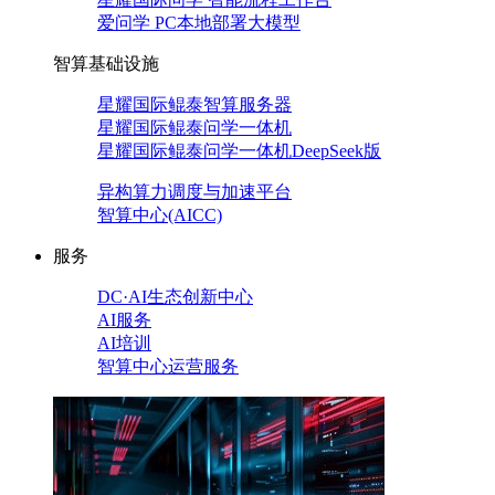
爱问学 PC本地部署大模型
智算基础设施
星耀国际鲲泰智算服务器
星耀国际鲲泰问学一体机
星耀国际鲲泰问学一体机DeepSeek版
异构算力调度与加速平台
智算中心(AICC)
服务
DC·AI生态创新中心
AI服务
AI培训
智算中心运营服务