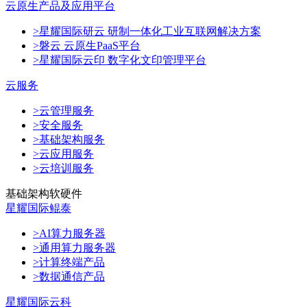
云原生产品及应用平台
>星耀国际研云 研制一体化工业互联网解决方案
>磐云 云原生PaaS平台
>星耀国际云印 数字化文印管理平台
云服务
>云管理服务
>安全服务
>基础架构服务
>云应用服务
>云培训服务
基础架构软硬件
星耀国际鲲泰
>AI算力服务器
>通用算力服务器
>计算终端产品
>数据通信产品
星耀国际云科