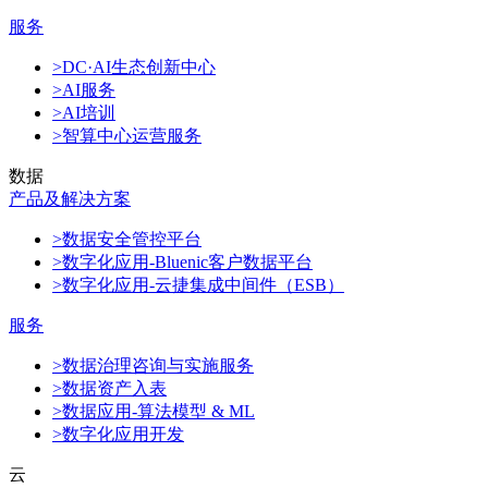
服务
>DC·AI生态创新中心
>AI服务
>AI培训
>智算中心运营服务
数据
产品及解决方案
>数据安全管控平台
>数字化应用-Bluenic客户数据平台
>数字化应用-云捷集成中间件（ESB）
服务
>数据治理咨询与实施服务
>数据资产入表
>数据应用-算法模型 & ML
>数字化应用开发
云