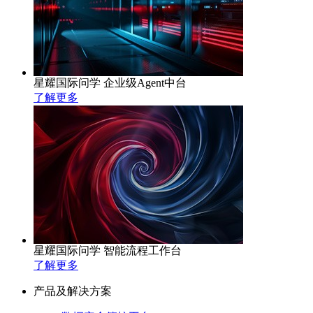
星耀国际问学 企业级Agent中台
了解更多
星耀国际问学 智能流程工作台
了解更多
产品及解决方案