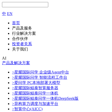
中
EN
首页
产品及服务
行业解决方案
合作伙伴
投资者关系
关于我们
AI
产品及解决方案
>星耀国际问学 企业级Agent中台
>星耀国际问学 智能流程工作台
>爱问学 PC本地部署大模型
>星耀国际鲲泰智算服务器
>星耀国际鲲泰问学一体机
>星耀国际鲲泰问学一体机DeepSeek版
>异构算力调度与加速平台
>智算中心(AICC)