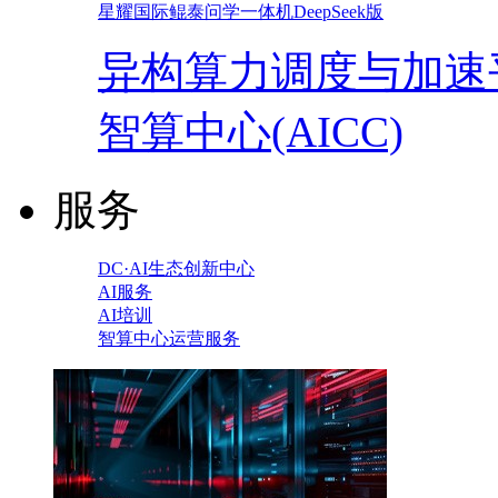
星耀国际鲲泰问学一体机DeepSeek版
异构算力调度与加速
智算中心(AICC)
服务
DC·AI生态创新中心
AI服务
AI培训
智算中心运营服务